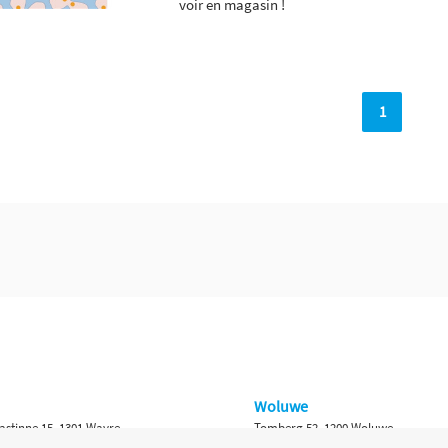
voir en magasin !
1
Woluwe
astinne 15, 1301 Wavre
Tomberg 52, 1200 Woluwe