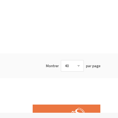
Montrer
40
par page