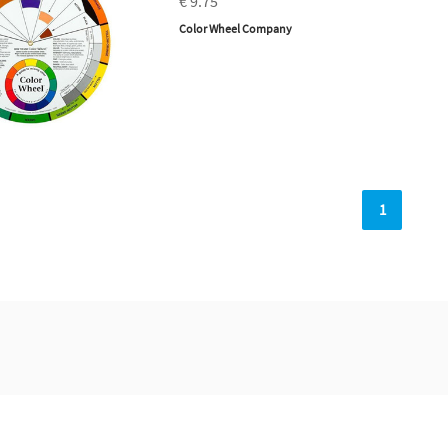
€ 9.75
Color Wheel Company
1