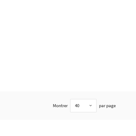
Montrer
40
par page