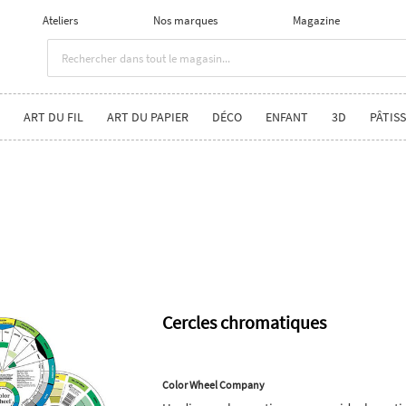
Ateliers
Nos marques
Magazine
ART DU FIL
ART DU PAPIER
DÉCO
ENFANT
3D
PÂTISS
Cercles chromatiques
Color Wheel Company