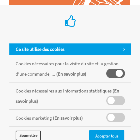
Ce site utilise des cookies
Cookies nécessaires pour la visite du site et la gestion
d'une commande, ...
(En savoir plus)
Tous les produits sont vendus dans la limite des stocks disponibles de
chaque magasin, toutes taxes comprises.
Cookies nécessaires aux informations statistiques
(En
savoir plus)
MENTIONS LÉGALES
CONDITIONS GÉNÉRALES
Cookies marketing
(En savoir plus)
RÉALISÉ AVEC MERCATOR
CMS
Soumettre
Accepter tous